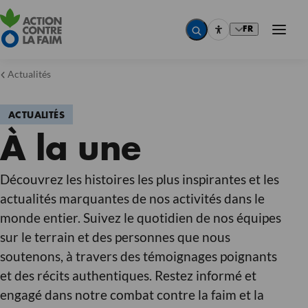
FR
Actualités
ACTUALITÉS
Pays
À la une
Pays
Pays
Domaine d'expertise
Découvrez les histoires les plus inspirantes et les
Domaine d'expertise
actualités marquantes de nos activités dans le
Domaine d'expertise
monde entier. Suivez le quotidien de nos équipes
Thématique
sur le terrain et des personnes que nous
Thématique
Thématique
soutenons, à travers des témoignages poignants
Réinitialiser
et des récits authentiques. Restez informé et
engagé dans notre combat contre la faim et la