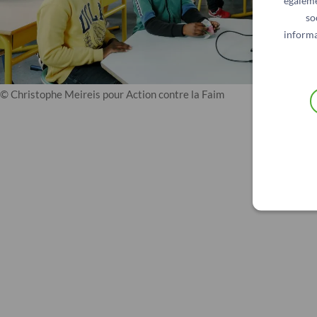
égaleme
so
informa
© Christophe Meireis pour Action contre la Faim