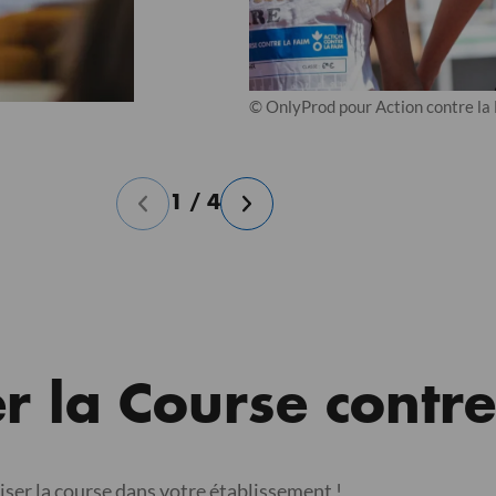
© OnlyProd pour Action contre la
1
/
4
r la Course contre
iser la course dans votre établissement !