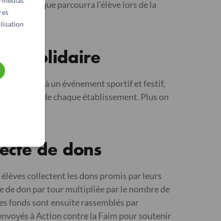
e médias
haque tour que parcourra l’élève lors de la
res
lisation
rse solidaire
s participent à un événement sportif et festif,
possibilités de chaque établissement. Plus on
!
lecte de dons
s élèves collectent les dons promis par leurs
 de don par tour multipliée par le nombre de
Les fonds sont ensuite rassemblés par
envoyés à Action contre la Faim pour soutenir