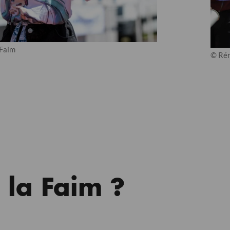
 Faim
© Rém
 la Faim ?