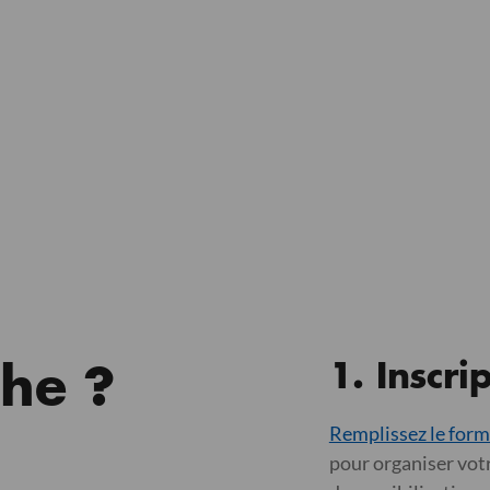
1.
Inscri
he ?
Remplissez le form
pour organiser vot