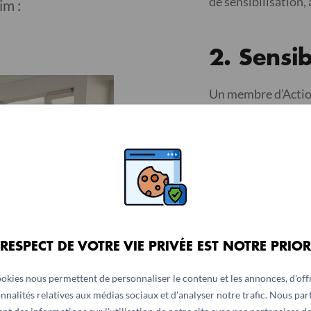
de sensibilisation,
im :
2.
Sensib
Un membre d’Action
l’établissement pou
la faim, à travers 
population. En 202
notamment de fin
3.
Reche
 RESPECT DE VOTRE VIE PRIVÉE EST NOTRE PRIOR
Après la séance, les
ookies nous permettent de personnaliser le contenu et les annonces, d'offr
leurs proches (famil
nnalités relatives aux médias sociaux et d'analyser notre trafic. Nous pa
sponsoriser leur c