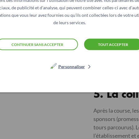
nt des informations sur l'utilisation de notre site avec nos partenaires d
faire un don pour c
ciaux, de publicité et d'analyse, qui peuvent combiner celles-ci avec d'aut
course.
tions que vous leur avez fournies ou qu'ils ont collectées lors de votre uti
de leurs services.
4.
La cou
CONTINUER SANS ACCEPTER
TOUT ACCEPTER
Le jour J, les élève
organisé selon les 
Personnaliser
court, plus on aide 
5.
La col
Après la course, le
sponsors (promesse
tours parcourus). 
l’établissement et 