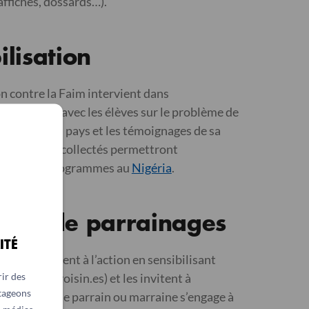
 affiches, dossards…).
ilisation
 contre la Faim intervient dans
r échanger avec les élèves sur le problème de
l’exemple d’un pays et les témoignages de sa
6, les fonds collectés permettront
ancer nos programmes au
Nigéria
.
rche de parrainages
ITÉ
 élèves passent à l’action en sensibilisant
ir des
le, ami.es, voisin.es) et les invitent à
rtageons
ourse. Chaque parrain ou marraine s’engage à