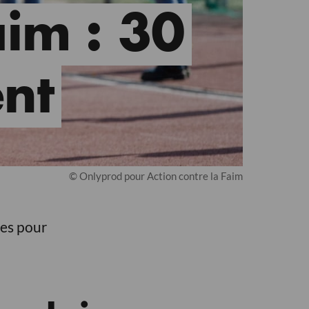
aim : 30
nt
© Onlyprod pour Action contre la Faim
ves pour