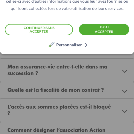
celles-ci avec d'autres informations que vous leur avez fournies ou
Comment fonctionne l’assurance-vie ?
qu'ils ont collectées lors de votre utilisation de leurs services.
Comment désigner un bénéficiaire de
TOUT
mon contrat ?
CONTINUER SANS
ACCEPTER
ACCEPTER
Est-ce possible de cumuler des contrats
Personnaliser
d’assurance-vie ?
Mon assurance-vie entre-t-elle dans ma
succession ?
Quelle est la fiscalité de mon contrat ?
L’accès aux sommes placées est-il bloqué
?
Comment désigner l’association Action