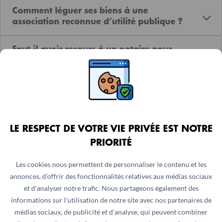
Comment léguer ses biens à une
association reconnue d’utilité publique ?
Faut-il avoir recours à un notaire pour
faire un legs ?
Comment l’association est-elle prévenue
du legs si je décède ?
LE RESPECT DE VOTRE VIE PRIVÉE EST NOTRE
Rendez-vous sur notre
page dédiée au legs
pour plus
PRIORITÉ
d’informations.
Les cookies nous permettent de personnaliser le contenu et les
annonces, d'offrir des fonctionnalités relatives aux médias sociaux
L’assurance-vie
et d'analyser notre trafic. Nous partageons également des
informations sur l'utilisation de notre site avec nos partenaires de
médias sociaux, de publicité et d'analyse, qui peuvent combiner