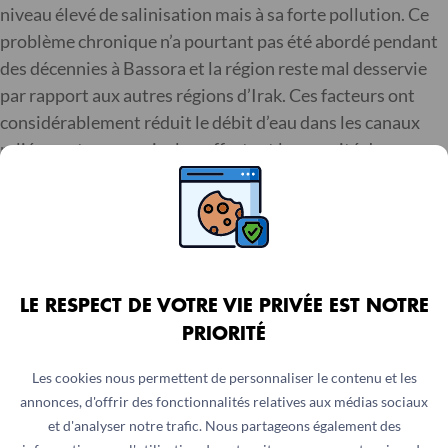
niveau élevé de salinisation mais à sa forte pollution. Ce
problème chronique n’a pourtant pas été abordé pendant
des décennies à Bassora et la région reste mal desservie
par rapport aux autres régions d’Irak. Ces facteurs ont
considérablement réduit le débit d’eau dans les canaux
reliés aux terres agricoles, affectant la capacité des
agriculteurs à poursuivre leurs activités. La réduction
drastique de l’espace agricole est encore aggravée par
l’état désastreux des canaux d’irrigation, pouvant générer
de graves blocages.
LE RESPECT DE VOTRE VIE PRIVÉE EST NOTRE
Par ailleurs, l’utilisation récurrente de pesticides et
d’engrais non naturels en grandes quantités a vidé la terre
PRIORITÉ
de ses ressources et de ses nutriments, entraînant de
Les cookies nous permettent de personnaliser le contenu et les
faibles rendements et une baisse de la qualité de la
annonces, d'offrir des fonctionnalités relatives aux médias sociaux
production. Les agriculteurs sont confrontés à des
et d'analyser notre trafic. Nous partageons également des
menaces croissantes – telles que la sécheresse récurrente,