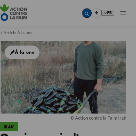
FR
Article À la une
À la une
© Action contre la Faim Irak
IRAK