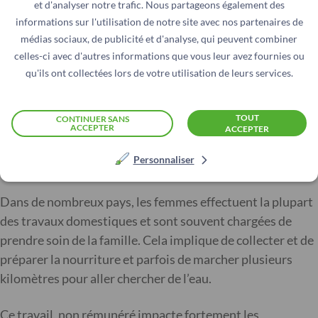
et d'analyser notre trafic. Nous partageons également des
commerces, de propriétés, ou l’accès aux services
informations sur l'utilisation de notre site avec nos partenaires de
financiers ne peut se faire sans un homme.
médias sociaux, de publicité et d'analyse, qui peuvent combiner
celles-ci avec d'autres informations que vous leur avez fournies ou
Une dépendance qui freine l’autonomisation des femmes,
qu'ils ont collectées lors de votre utilisation de leurs services.
et plonge dans la précarité les femmes seules.
TOUT
CONTINUER SANS
ACCEPTER
ACCEPTER
Personnaliser
Surcharge de travail
Dans de nombreux pays, les femmes effectuent la plupart
des travaux domestiques et sont souvent chargées de
prendre soin de la famille. Cela implique de collecter et de
préparer la nourriture et parfois de marcher plusieurs
kilomètres pour aller chercher de l’eau.
Ce travail, non rémunéré impacte fortement les