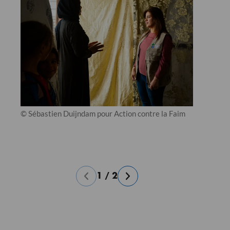
© Sébastien Duijndam pour Action contre la Faim
1
/
2