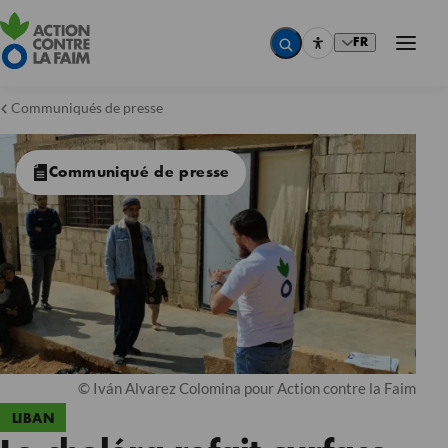
FR
Communiqués de presse
Communiqué de presse
© Iván Alvarez Colomina pour Action contre la Faim
LIBAN