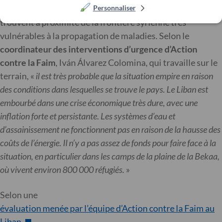
Personnaliser
d’assainissement
rend les camps informels qui se
trouvent à proximité de la frontière syrienne très
vulnérables à la propagation de maladies. Selon le
coordinateur des interventions d’urgence d’Action
contre la Faim
, Iván Álvarez Colomina, qui travaille sur le
terrain, «
il est très probable que la situation empire en raison
des conditions dans lesquelles se trouve le pays. Le Liban est
embourbé dans une crise économique très dure, avec une
inflation forte et persistante. Les systèmes d’eau et
d’assainissement ne fonctionnent pas en raison de la hausse des
coûts de l’énergie. Il n’y a pas assez de fonds pour faire face à la
situation, en particulier dans les camps de la plaine de la Bekaa,
où vivent environ 800 000 réfugiés.
»
Selon une
évaluation menée par l’équipe d’Action contre la Faim au
Liban