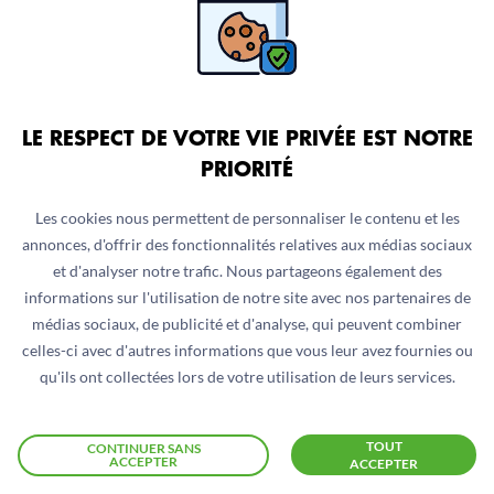
s’est jamais remis
des répercussions d’une guerre civile
qui a duré 15 ans, de deux décennies d’après-conflit en
plus de la crise multidimensionnelle. Le réseau
d’approvisionnement ne fournit pas suffisamment d’eau
potable pour la consommation humaine, ce qui oblige une
LE RESPECT DE VOTRE VIE PRIVÉE EST NOTRE
grande partie de la population à consommer de l’eau non
PRIORITÉ
traitée et contaminée.
Les cookies nous permettent de personnaliser le contenu et les
annonces, d'offrir des fonctionnalités relatives aux médias sociaux
La gestion des eaux usées est également essentielle pour
et d'analyser notre trafic. Nous partageons également des
contrôler les maladies d’origine hydrique telles que le
informations sur l'utilisation de notre site avec nos partenaires de
choléra. Mais au Liban, 92% des eaux usées restent non
médias sociaux, de publicité et d'analyse, qui peuvent combiner
traitées et sont rejetées directement dans
celles-ci avec d'autres informations que vous leur avez fournies ou
l’environnement, ce qui constitue une grave menace pour
qu'ils ont collectées lors de votre utilisation de leurs services.
la santé publique et qui augmente le risque de
propagation du choléra dans le pays.
TOUT
CONTINUER SANS
ACCEPTER
ACCEPTER
Cet
accès limité à l’eau potable et aux services