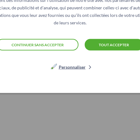
nt des informations sur l'utilisation de notre site avec nos partenaires d
en lipides, en glucides et en sel.
ciaux, de publicité et d'analyse, qui peuvent combiner celles-ci avec d'aut
tions que vous leur avez fournies ou qu'ils ont collectées lors de votre uti
de leurs services.
tape importante et nous encourageons le RNM à analyser, p
les chaînes de valeurs agricoles saines. Les petits paysans
malnutrition — forment 55 % des personnes qui souffrent de 
CONTINUER SANS ACCEPTER
TOUT ACCEPTER
ître combien il est important de soutenir les producteurs d
t d’une alimentation plus diverse, plus saine et plus durab
Personnaliser
trition mondiale de cette année ne laisse pas la place au d
ntier.