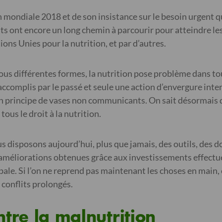
on mondiale 2018 et de son insistance sur le besoin urgent 
ts ont encore un long chemin à parcourir pour atteindre les
ons Unies pour la nutrition, et par d’autres.
ous différentes formes, la nutrition pose problème dans t
ccomplis par le passé et seule une action d’envergure inte
 principe de vases non communicants. On sait désormais qu’
tous le droit à la nutrition.
us disposons aujourd’hui, plus que jamais, des outils, des 
 améliorations obtenues grâce aux investissements effectu
bale. Si l’on ne reprend pas maintenant les choses en main
 conflits prolongés.
tre la malnutrition