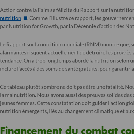
Action contre la Faim se félicite du Rapport sur la nutriti
nutrition
. Comme l’illustre ce rapport, les gouvernemen
par Nutrition for Growth, par la Décennie d’action des Nati
Le Rapport sur la nutrition mondiale (RNM) montre que, s
alarmantes risquent actuellement de détruire les progrès a
tendance. On a trop longtemps abordé la nutrition selon un
inclure l’accès à des soins de santé gratuits, pour garantir à 
Ce tableau plutôt sombre ne doit pas être une fatalité. No
la malnutrition. Nous avons aussi des preuves solides des
jeunes femmes. Cette constatation doit guider l’action glo
nutrition émergents, liés au changement climatique et aux
Financement du combat con