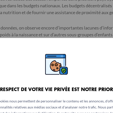
 que dans les budgets nationaux. Les budgets décentralisés 
a nutrition et de fournir une assistance de proximité aux ge
de données, on observe encore d’importantes lacunes d’info
 poids à la naissance et sur d’autres sous-groupes d’enfant
shiorkor.
de denrées alimentaires da
 RESPECT DE VOTRE VIE PRIVÉE EST NOTRE PRIOR
ookies nous permettent de personnaliser le contenu et les annonces, d'offr
entaires inadéquats sont l’un des principaux moteurs de la
nnalités relatives aux médias sociaux et d'analyser notre trafic. Nous pa
s, mais proposent divers moyens allant de la promotion d’u