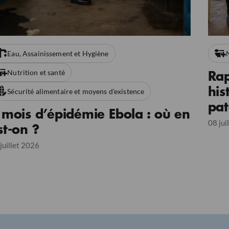
Eau, Assainissement et Hygiène
N
Nutrition et santé
Rap
his
Sécurité alimentaire et moyens d'existence
pat
 mois d’épidémie Ebola : où en
co
08 jui
st-on ?
juillet 2026