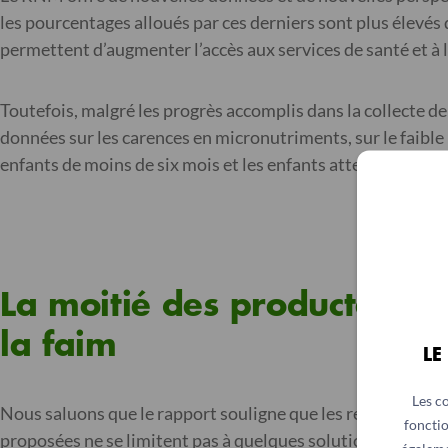
les pourcentages alloués par ces derniers sont plus élevés
permettent d’augmenter l’accès aux services de santé et à l
Toutefois, malgré les progrès accomplis dans la collecte 
données sur les carences en micronutriments, sur le faible
enfants de moins de six mois et les enfants atteints de kwa
La moitié des producteurs 
la faim
LE
Les c
Nous saluons que le rapport souligne que les régimes alim
fonctio
proposées ne se limitent pas à quelques solutions miracle