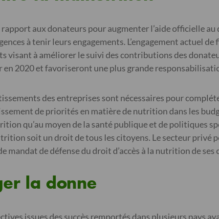
 le rapport aux donateurs pour augmenter l’aide officielle 
agences à tenir leurs engagements. L’engagement actuel de f
forts visant à améliorer le suivi des contributions des don
en 2020 et favoriseront une plus grande responsabilisatio
ssements des entreprises sont nécessaires pour compléter 
lissement de priorités en matière de nutrition dans les budg
tion qu’au moyen de la santé publique et de politiques spéc
trition soit un droit de tous les citoyens. Le secteur privé p
de mandat de défense du droit d’accès à la nutrition de ses 
ger la donne
tives issues des succès remportés dans plusieurs pays ayan