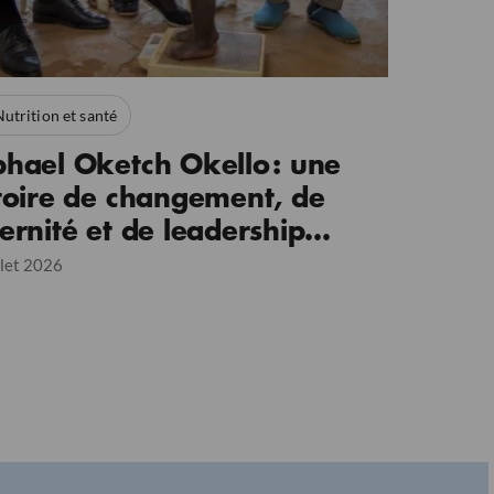
utrition et santé
hael Oketch Okello : une
toire de changement, de
ernité et de leadership
mmunautaire
llet 2026