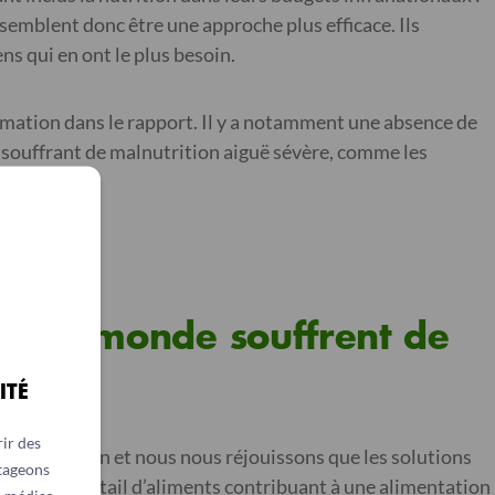
semblent donc être une approche plus efficace. Ils
ns qui en ont le plus besoin.
rmation dans le rapport. Il y a notamment une absence de
s souffrant de malnutrition aiguë sévère, comme les
ns le monde souffrent de
ITÉ
ir des
 malnutrition et nous nous réjouissons que les solutions
rtageons
n large éventail d’aliments contribuant à une alimentation