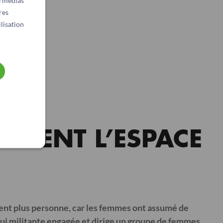
e médias
res
lisation
ISSENT L’ESPACE
quent plus personne, car les femmes ont assumé de
ui militante engagée et dirige un groupe de femmes