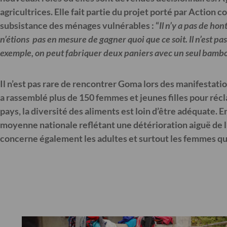
agricultrices. Elle fait partie du projet porté par Action c
subsistance des ménages vulnérables : “
Il n’y a pas de ho
n’étions pas en mesure de gagner quoi que ce soit. Il n’est p
exemple, on peut fabriquer deux paniers avec un seul bambou
Il n’est pas rare de rencontrer Goma lors des manifestatio
a rassemblé plus de 150 femmes et jeunes filles pour récla
pays, la diversité des aliments est loin d’être adéquate. E
moyenne nationale reflétant une détérioration aiguë de l’é
concerne également les adultes et surtout les femmes qu