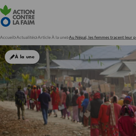
Accueil
Actualités
Article À la une
Au Népal, les femmes tracent leur p
À la une