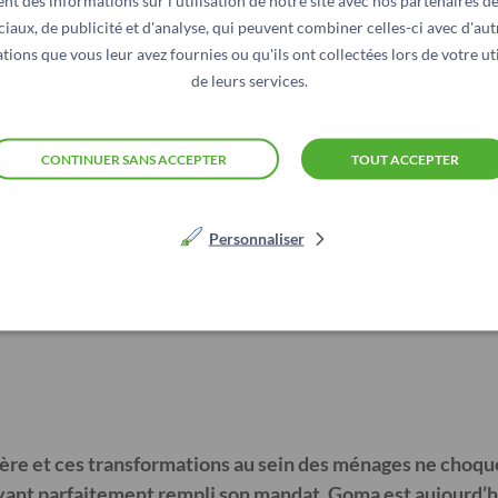
nt des informations sur l'utilisation de notre site avec nos partenaires d
ciaux, de publicité et d'analyse, qui peuvent combiner celles-ci avec d'aut
tions que vous leur avez fournies ou qu'ils ont collectées lors de votre uti
de leurs services.
CONTINUER SANS ACCEPTER
TOUT ACCEPTER
Personnaliser
GAGENT ET INVEST
 libère et ces transformations au sein des ménages ne cho
yant parfaitement rempli son mandat, Goma est aujourd’h