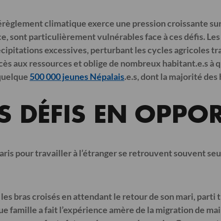
èglement climatique exerce une pression croissante sur la
nce, sont particulièrement vulnérables face à ces défis.
pitations excessives, perturbant les cycles agricoles tra
cès aux ressources et oblige de nombreux habitant.e.s à qu
quelque
500 000 jeunes Népalais
.e.s, dont la majorité de
S DÉFIS EN OPPO
is pour travailler à l’étranger se retrouvent souvent seul
er les bras croisés en attendant le retour de son mari, p
que famille a fait l’expérience amère de la migration de m