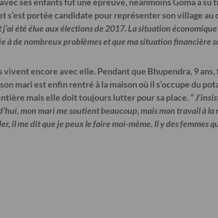
vec ses enfants fut une épreuve, néanmoins Goma a su tr
as et s’est portée candidate pour représenter son village au
j’ai été élue aux élections de 2017. La situation économique 
ntée à de nombreux problèmes et que ma situation financière so
 vivent encore avec elle. Pendant que Bhupendra, 9 ans, f
r, son mari est enfin rentré à la maison où il s’occupe du p
ntière mais elle doit toujours lutter pour sa place.
“
J’insi
hui, mon mari me soutient beaucoup, mais mon travail à la mai
ider, il me dit que je peux le faire moi-même. Il y des femmes