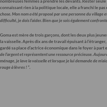
nombreuses femmes à prendre les devants. Rester seule a
connaissant rien à la politique locale, elle a franchi le p
chose. Mon nom a été proposé par une personne du village et 
difficulté, je dois l’aider. Bien que je sois également confro
Goma est mère de trois garçons, dont les deux plus jeunes
la vaisselle. Après dix ans de travail épuisant à l’étrange
gardé sa place d’actrice économique dans le foyer à part e
de l’argent et représentent une ressource précieuse. Aujourd’
ménage, je lave la vaisselle et lorsque je lui demande de m’a
rouge à lèvres !
”
.