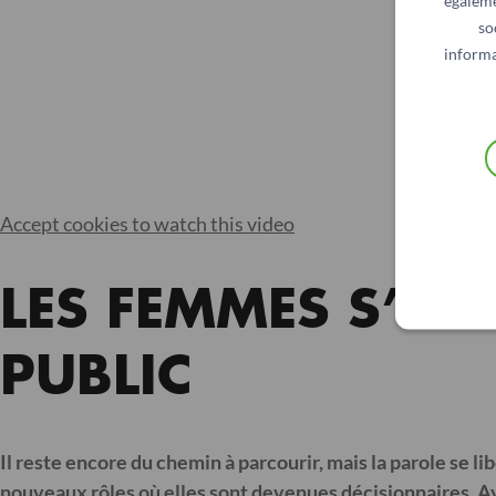
égaleme
so
informa
Accept cookies to watch this video
LES FEMMES S’EN
PUBLIC
Il reste encore du chemin à parcourir, mais la parole se
nouveaux rôles où elles sont devenues décisionnaires. A