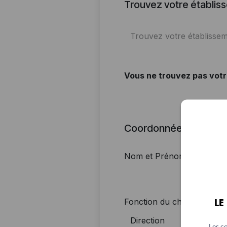
LE
Les c