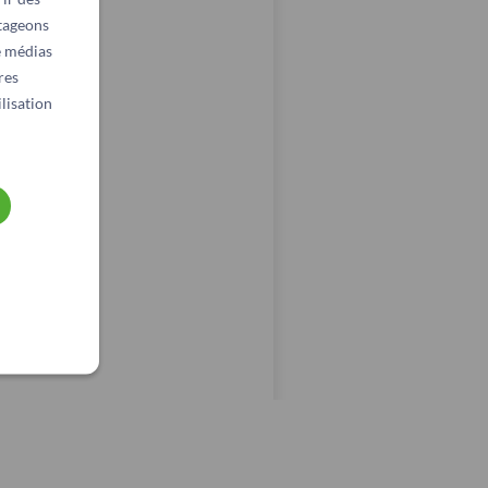
rtageons
e médias
res
lisation