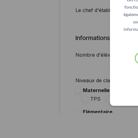
fonctio
égaleme
so
informa