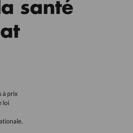
la santé
hat
 à prix
 loi
ationale.