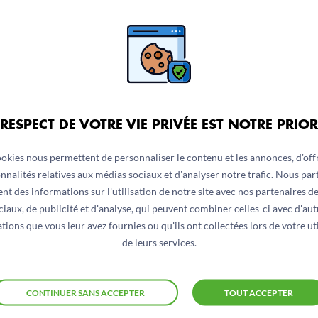
iels, sans faire peser le coût de la mesure sur les product
ulier aux ménages dont le budget alimentaire est contraint,
député Boris Tavernier qui ne doit toutefois pas demeurer c
tue un enjeu de santé publique, de justice sociale et de pou
 RESPECT DE VOTRE VIE PRIVÉE EST NOTRE PRIOR
lle montre qu’il est possible de transformer une mobilisati
ookies nous permettent de personnaliser le contenu et les annonces, d'offr
mmandés pour la santé ne doit plus être un privilège réserv
nnalités relatives aux médias sociaux et d'analyser notre trafic. Nous pa
nt des informations sur l'utilisation de notre site avec nos partenaires d
ciaux, de publicité et d'analyse, qui peuvent combiner celles-ci avec d'aut
tions que vous leur avez fournies ou qu'ils ont collectées lors de votre uti
outenir cette mesure d’intérêt général. Elles comptent no
de leurs services.
r de produits favorables à la santé après les avoir reçues, 
on doit désormais rassembler largement. Les associations a
CONTINUER SANS ACCEPTER
TOUT ACCEPTER