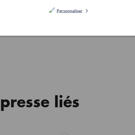
Personnaliser
 prix coûtant dans les supermarchés
», déjà plus de 42.000
resse liés