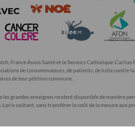
tch, France Assos Santé et le Secours Catholique-Caritas 
ciations de consommateurs, de patients, de lutte contre la 
taires de leur pétition commune.
 que les grandes enseignes rendent disponible de manière 
 prix coûtant, sans transférer le coût de la mesure aux pr
uilibrée, réaliste et applicable. Elle ne demande pas aux e