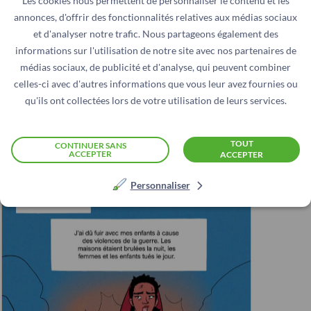
Les cookies nous permettent de personnaliser le contenu et les
répercussions genrés sur la sécurité alimentaire.
annonces, d'offrir des fonctionnalités relatives aux médias sociaux
et d'analyser notre trafic. Nous partageons également des
Changer le regard sur la
informations sur l'utilisation de notre site avec nos partenaires de
médias sociaux, de publicité et d'analyse, qui peuvent combiner
faim
celles-ci avec d'autres informations que vous leur avez fournies ou
qu'ils ont collectées lors de votre utilisation de leurs services.
Découvrez le témoignage d’Adut,
Soudan du sud
TOUT
CONTINUER SANS
ACCEPTER
ACCEPTER
Personnaliser