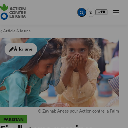
FR
Article À la une
À la une
© Zaynab Anees pour Action contre la Faim
PAKISTAN