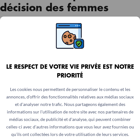
décision des femmes
De la même manière, les leaders locaux ont été
sensibilisés et des groupes ANJE – alimentation du
nourrisson et du jeune enfant – ont été créés. En quatre
mois, 6 353 personnes ont assisté à des séances de
sensibilisation ANJE. Les séances portent sur
LE RESPECT DE VOTRE VIE PRIVÉE EST NOTRE
l’importance de la mise au sein de l’enfant dans les heures
PRIORITÉ
suivant sa naissance, de l’allaitement maternel exclusif
jusqu’à 6 mois, de la diversification alimentaire à partir de
Les cookies nous permettent de personnaliser le contenu et les
6 mois et de la poursuite de l’allaitement maternel jusqu’à
annonces, d'offrir des fonctionnalités relatives aux médias sociaux
24 mois ou plus. Elles touchent parfois à d’autres
et d'analyser notre trafic. Nous partageons également des
pratiques familiales essentielles également, telles que la
informations sur l'utilisation de notre site avec nos partenaires de
vaccination et la vermifugation des enfants en bas âge.
médias sociaux, de publicité et d'analyse, qui peuvent combiner
celles-ci avec d'autres informations que vous leur avez fournies ou
qu'ils ont collectées lors de votre utilisation de leurs services.