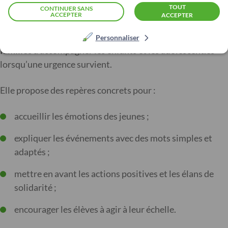
TOUT
CONTINUER SANS
ACCEPTER
ACCEPTER
En complément des bandes dessinées, une fiche pratique
est proposée pour aider les
personnels éducatifs
et les
Personnaliser
familles
à accompagner les enfants et les adolescent.es
lorsqu’une urgence survient.
Elle propose des repères concrets pour :
accueillir les émotions des jeunes ;
expliquer les événements avec des mots simples et
adaptés ;
mettre en avant les actions positives et les élans de
solidarité ;
encourager les élèves à agir à leur échelle.