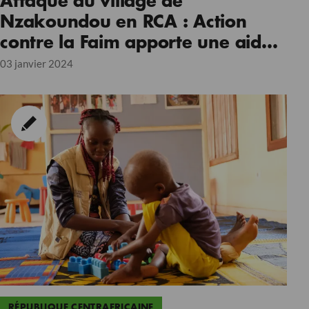
Attaque au village de
Nzakoundou en RCA : Action
contre la Faim apporte une aide
aux personnes déplacées.
03 janvier 2024
RÉPUBLIQUE CENTRAFRICAINE