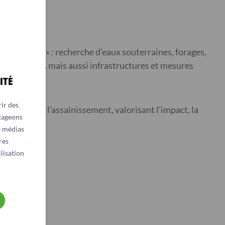
ainissement » : recherche d’eaux souterraines, forages,
’eau de pluie, mais aussi infrastructures et mesures
ITÉ
ir des
 l’eau et de l’assainissement, valorisant l’impact, la
rtageons
e médias
res
lisation