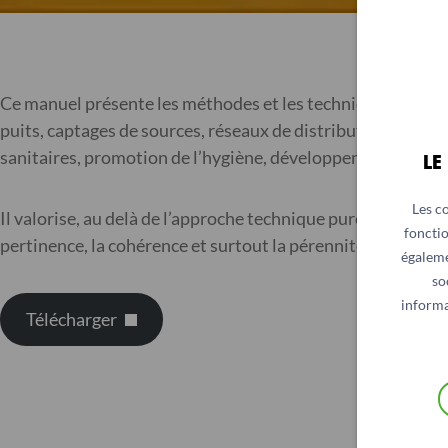
Ce manuel présente les méthodes et les techniques d’interve
puits, captages de sources, réseaux de distribution gravita
sanitaires, promotion de l’hygiène, développement des cap
LE
Les c
Il valorise, au delà de l’approche technique pure, une strat
fonctio
pertinence, la cohérence et surtout la pérennité des projets
égaleme
so
informa
Télécharger