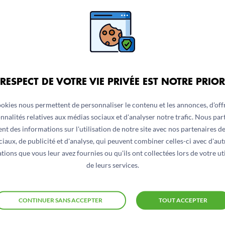
ntion essentielles à la réalisation de projets « eau et ass
ire, traitement et distribution d’eau de surface, stockage d
acités locales.
 RESPECT DE VOTRE VIE PRIVÉE EST NOTRE PRIOR
ookies nous permettent de personnaliser le contenu et les annonces, d'offr
égie d’intervention raisonnée et concertée dans le secteur de
nnalités relatives aux médias sociaux et d'analyser notre trafic. Nous pa
 à travers une gestion locale.
nt des informations sur l'utilisation de notre site avec nos partenaires d
ciaux, de publicité et d'analyse, qui peuvent combiner celles-ci avec d'aut
tions que vous leur avez fournies ou qu'ils ont collectées lors de votre uti
de leurs services.
CONTINUER SANS ACCEPTER
TOUT ACCEPTER