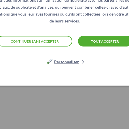
nt des informations sur l'utilisation de notre site avec nos partenaires d
ojets puis le pilotage d’organisations dans des environnements c
ciaux, de publicité et d'analyse, qui peuvent combiner celles-ci avec d'aut
u’il est nécessaire de toujours faire évoluer et réinventer les m
tions que vous leur avez fournies ou qu'ils ont collectées lors de votre uti
 conviction que les actions de terrain doivent impérativement êtr
de leurs services.
CONTINUER SANS ACCEPTER
TOUT ACCEPTER
service de la sol
Personnaliser