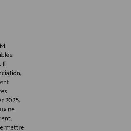
 M.
mblée
 Il
ciation,
ment
res
er 2025.
aux ne
rent,
permettre