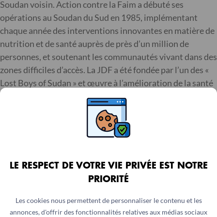
Soudan voisin. Action contre la Faim a débuté ses
opérations au Soudan du Sud en 1985, implémentant
chaque année des interventions innovantes en matière de
nutrition et de santé auprès de près d’un million de
personnes, et soutenant les communautés vivant dans des
zones difficiles d’accès. La JDF a été fondée par l’un des «
Lost Boys of Sudan » et œuvre à l’amélioration de la santé
et de la nutrition.
SOUDAN DU SUD
Communiqués de presse
LE RESPECT DE VOTRE VIE PRIVÉE EST NOTRE
liés
PRIORITÉ
Les cookies nous permettent de personnaliser le contenu et les
SOUDAN
SOUDAN DU SUD
annonces, d'offrir des fonctionnalités relatives aux médias sociaux