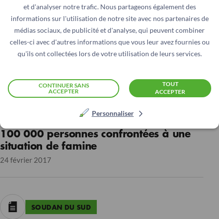
et d'analyser notre trafic. Nous partageons également des
L’afflux de réfugiés et de retournés au
informations sur l'utilisation de notre site avec nos partenaires de
Soudan du Sud engendre une urgence
médias sociaux, de publicité et d'analyse, qui peuvent combiner
humanitaire dans ce pays voisin déjà
celles-ci avec d'autres informations que vous leur avez fournies ou
fragile
qu'ils ont collectées lors de votre utilisation de leurs services.
08 août 2023
TOUT
CONTINUER SANS
ACCEPTER
ACCEPTER
SOUDAN DU SUD
Personnaliser
100 000 personnes confrontées à une
situation de famine
24 février 2017
SOUDAN DU SUD