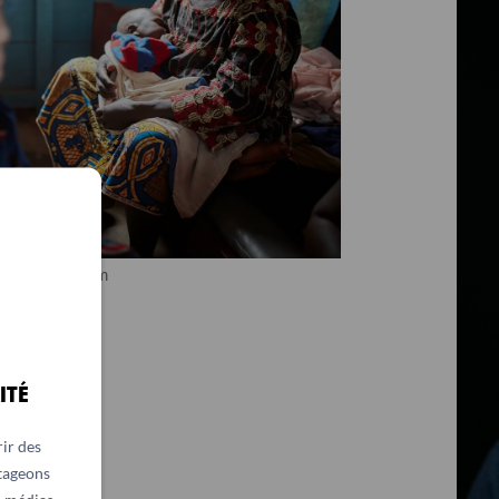
 contre la Faim
ITÉ
ir des
rtageons