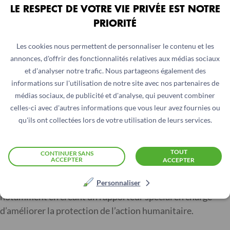
Faire plus pour protéger
LE RESPECT DE VOTRE VIE PRIVÉE EST NOTRE
PRIORITÉ
les humanitaires
Les cookies nous permettent de personnaliser le contenu et les
annonces, d'offrir des fonctionnalités relatives aux médias sociaux
Aujourd’hui encore, les pays où les travailleurs
et d'analyser notre trafic. Nous partageons également des
humanitaires sont les plus menacés par la violence et les
informations sur l'utilisation de notre site avec nos partenaires de
attaques sont ceux qui ont besoin d’aide humanitaire de
médias sociaux, de publicité et d'analyse, qui peuvent combiner
manière la plus urgente. L’impunité qui prévaut dans le cas
celles-ci avec d'autres informations que vous leur avez fournies ou
de Muttur n’est pas isolée, et ce triste exemple témoigne
qu'ils ont collectées lors de votre utilisation de leurs services.
toujours qu’aucun humanitaire, et donc aucun civil, n’est
complètement protégé.
TOUT
CONTINUER SANS
ACCEPTER
ACCEPTER
Action contre la Faim appelle la communauté
internationale à faire plus pour protéger les humanitaires,
Personnaliser
notamment en créant un rapporteur spécial en charge
d’améliorer la protection de l’action humanitaire.