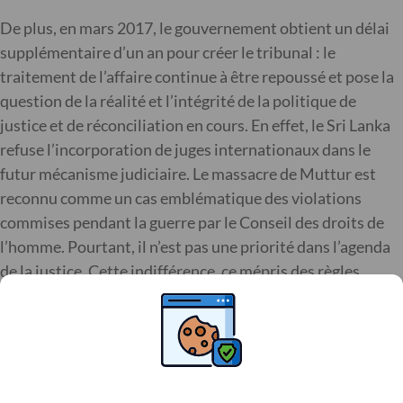
De plus, en mars 2017, le gouvernement obtient un délai
supplémentaire d’un an pour créer le tribunal : le
traitement de l’affaire continue à être repoussé et pose la
question de la réalité et l’intégrité de la politique de
justice et de réconciliation en cours. En effet, le Sri Lanka
refuse l’incorporation de juges internationaux dans le
futur mécanisme judiciaire. Le massacre de Muttur est
reconnu comme un cas emblématique des violations
commises pendant la guerre par le Conseil des droits de
l’homme. Pourtant, il n’est pas une priorité dans l’agenda
de la justice. Cette indifférence, ce mépris des règles
internationales, et l’impunité garantie pour les auteurs de
ce crime odieux sont un signal honteux vers les pays où les
populations et les humanitaires sont confrontés aux
mêmes risques et crimes.