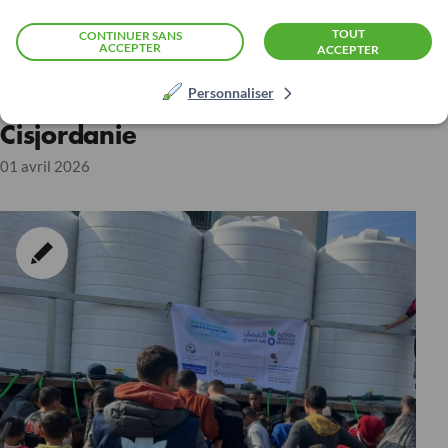
TOUT
CONTINUER SANS
TERRITOIRE PALESTINIEN OCCUPÉ
ACCEPTER
ACCEPTER
« Est-ce que quelqu’un nous
Personnaliser
entend ? » Par les femmes de
Cisjordanie
01 avril 2026